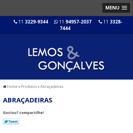
MENU
11
3229-9344
11
94957-2037
11
3328-
7444
Home
»
Produtos
»
Abraçadeiras
ABRAÇADEIRAS
Gostou? compartilhe!