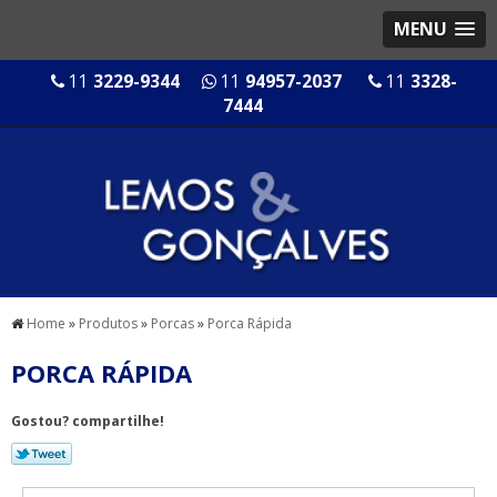
MENU
11
3229-9344
11
94957-2037
11
3328-
7444
Home
»
Produtos
»
Porcas
»
Porca Rápida
PORCA RÁPIDA
Gostou? compartilhe!