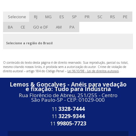
Selecione
RJ
MG
ES
SP
PR
SC
RS
PE
BA
CE
GO e DF
AM
PA
Selecione a região do Brasil
O conteúdo do texto desta página é de direito reservado. Sua reprodução, parcial ou total,
mesmo citando nossos links, é proibida sem a autorização do autor. Crime de violação de
direito autoral – artigo 184 do Código Penal –
Lei 9610/98 - Lei de direitos autorais
.
Lemos & Goncalves - Anéis para vedação
e fixação: Tudo para Indústria
Rua Florêncio de Abreu, 251/255 - Centro
São Paulo-SP - CEP: 01029-000
3328-7444
11
3229-9344
11
99805-7723
11