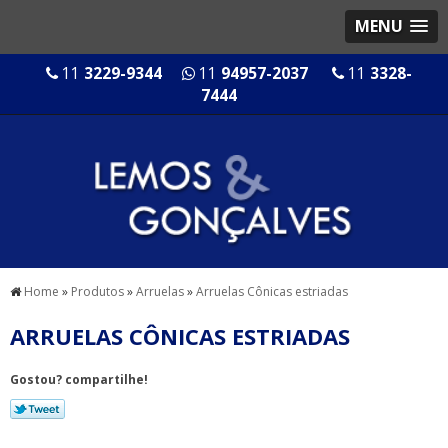
MENU
11
3229-9344
11
94957-2037
11
3328-
7444
Home
»
Produtos
»
Arruelas
»
Arruelas Cônicas estriadas
ARRUELAS CÔNICAS ESTRIADAS
Gostou? compartilhe!