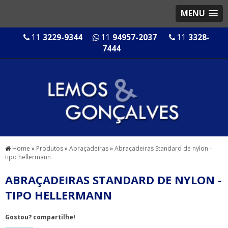
MENU
11
3229-9344
11
94957-2037
11
3328-
7444
Home
»
Produtos
»
Abraçadeiras
»
Abraçadeiras Standard de nylon -
tipo hellermann
ABRAÇADEIRAS STANDARD DE NYLON -
TIPO HELLERMANN
Gostou? compartilhe!