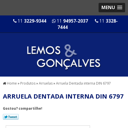
MENU
11
3229-9344
11
94957-2037
11
3328-
7444
Home
»
Produtos
»
Arruelas
»
Arruela Dentada interna DIN 6797
ARRUELA DENTADA INTERNA DIN 6797
Gostou? compartilhe!