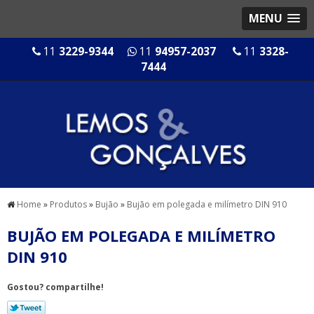
MENU
11
3229-9344
11
94957-2037
11
3328-
7444
Home
»
Produtos
»
Bujão
»
Bujão em polegada e milímetro DIN 910
BUJÃO EM POLEGADA E MILÍMETRO
DIN 910
Gostou? compartilhe!