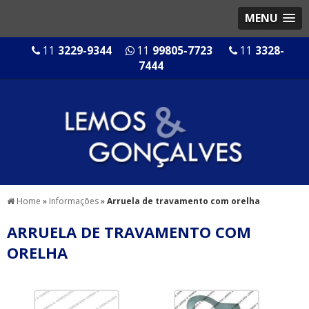
MENU
11
3229-9344
11
99805-7723
11
3328-
7444
Home
»
Informações
»
Arruela de travamento com orelha
ARRUELA DE TRAVAMENTO COM
ORELHA