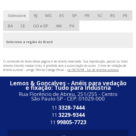
Selecione
RJ
MG
ES
SP
PR
SC
RS
PE
BA
CE
GO e DF
AM
PA
Selecione a região do Brasil
O conteúdo do texto desta página é de direito reservado. Sua reprodução, parcial ou total,
mesmo citando nossos links, é proibida sem a autorização do autor. Crime de violação de
direito autoral – artigo 184 do Código Penal –
Lei 9610/98 - Lei de direitos autorais
.
Lemos & Goncalves - Anéis para vedação
e fixação: Tudo para Indústria
Rua Florêncio de Abreu, 251/255 - Centro
São Paulo-SP - CEP: 01029-000
3328-7444
11
3229-9344
11
99805-7723
11