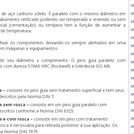
A
co de aço carbono sólido. É paralelo com o mesmo diâmetro em
A
abamento retificado podendo ser temperado e revenido ou sem
A
ficial (cementação) ou tempera tem a função de aumentar a
A
 de temperatura.
A
fixar os componentes deixando-os sempre alinhados em uma
A
 em máquinas e equipamentos.
A
ndo seu diâmetro x comprimento. O
pino guia paralelo
com
A
do com dureza 57A60 HRC (Rockwell) e tolerância ISO M6.
A
A
A
a –
consiste no pino guia sem tratamento superficial e tem seus
A
descritos pela Norma DIN 7;
A
a sem rosca –
consiste em um
pino guia paralelo
com
 descritos conforme a Norma DIN 6325;
A
a e com rosca –
consiste em um pino com tratamento
A
rosca é necessária para retirada posterior à sua aplicação. Os
A
 na Norma DIN 7979.