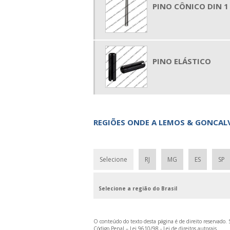
PINO CÔNICO DIN 1
PINO ELÁSTICO
REGIÕES ONDE A LEMOS & GONCALV
Selecione
RJ
MG
ES
SP
Selecione a região do Brasil
O conteúdo do texto desta página é de direito reservado. S
Código Penal –
Lei 9610/98 - Lei de direitos autorais
.