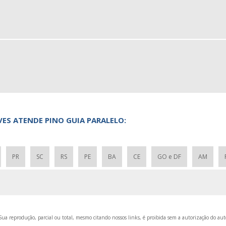
ES ATENDE PINO GUIA PARALELO:
PR
SC
RS
PE
BA
CE
GO e DF
AM
ua reprodução, parcial ou total, mesmo citando nossos links, é proibida sem a autorização do auto