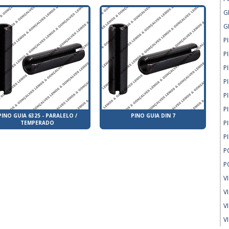
G
G
P
P
P
P
P
P
PINO GUIA 6325 - PARALELO /
PINO GUIA DIN 7
P
TEMPERADO
P
P
P
V
V
V
V