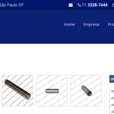
 São Paulo-SP
11
3328-7444
Home
Empresa
Pr
I
A
A
A
A