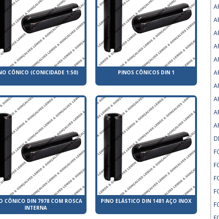
A
A
A
A
A
A
NO CÔNICO (CONICIDADE 1:50)
PINOS CÔNICOS DIN 1
A
A
A
A
D
F
F
F
F
O CÔNICO DIN 7978 COM ROSCA
PINO ELÁSTICO DIN 1481 AÇO INOX
F
INTERNA
F