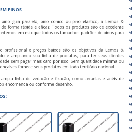
A
A
 EM PINOS
A
e
pino guia paralelo
, pino cônico ou pino elástico, a Lemos &
A
s de forma rápida e eficaz. Todos os produtos são de excelente
Mantemos em estoque todos os tamanhos padrões de pinos para
A
A
A
o profissional e preços baixos são os objetivos da Lemos &
o e ampliando sua linha de produtos, para ter seus clientes
A
lidade sem pagar mais caro por isso. Sem quantidade mínima ou
A
nçalves fornece seus produtos em todo território nacional.
A
ampla linha de vedação e fixação, como arruelas e anéis de
A
s sob encomenda ou conforme desenho.
A
OS:
A
A
A
A
A