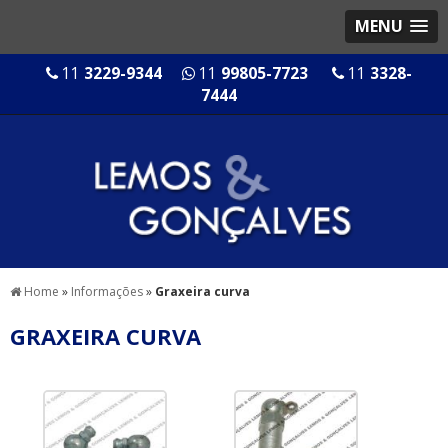
MENU
11
3229-9344
11
99805-7723
11
3328-
7444
Home
»
Informações
»
Graxeira curva
GRAXEIRA CURVA